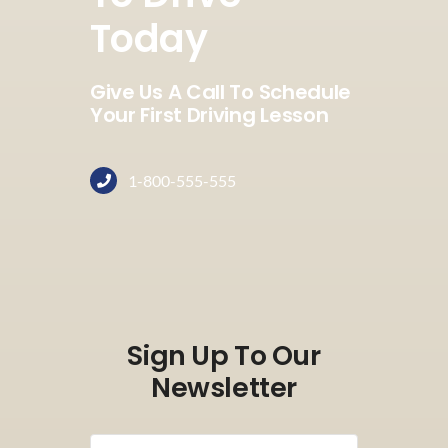
Today
Give Us A Call To Schedule
Your First Driving Lesson
1-800-555-555
Sign Up To Our
Newsletter